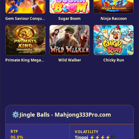
Gem Saviour Conquest
Sugar Boom
Ninja Raccoon
Primate King Megaways
Wild Walker
Chicky Run
⚙️
Jingle Balls - Mahjong333Pro.com
RTP
VOLATILITY
96.8%
Tinggi ⚡⚡⚡⚡🌑