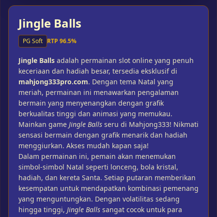
▶
Jingle Balls
PG Soft
RTP 96.5%
Jingle Balls
adalah permainan slot online yang penuh
keceriaan dan hadiah besar, tersedia eksklusif di
mahjong333pro.com
. Dengan tema Natal yang
meriah, permainan ini menawarkan pengalaman
bermain yang menyenangkan dengan grafik
berkualitas tinggi dan animasi yang memukau.
Mainkan game
Jingle Balls
seru di Mahjong333! Nikmati
sensasi bermain dengan grafik menarik dan hadiah
menggiurkan. Akses mudah kapan saja!
Dalam permainan ini, pemain akan menemukan
simbol-simbol Natal seperti lonceng, bola kristal,
hadiah, dan kereta Santa. Setiap putaran memberikan
kesempatan untuk mendapatkan kombinasi pemenang
yang menguntungkan. Dengan volatilitas sedang
hingga tinggi,
Jingle Balls
sangat cocok untuk para