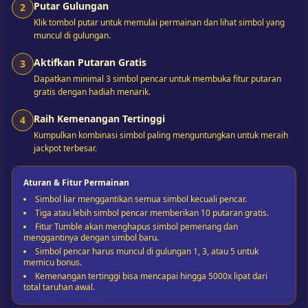
Putar Gulungan
2
Klik tombol putar untuk memulai permainan dan lihat simbol yang
muncul di gulungan.
Aktifkan Putaran Gratis
3
Dapatkan minimal 3 simbol pencar untuk membuka fitur putaran
gratis dengan hadiah menarik.
Raih Kemenangan Tertinggi
4
Kumpulkan kombinasi simbol paling menguntungkan untuk meraih
jackpot terbesar.
Aturan & Fitur Permainan
Simbol liar menggantikan semua simbol kecuali pencar.
Tiga atau lebih simbol pencar memberikan 10 putaran gratis.
Fitur Tumble akan menghapus simbol pemenang dan
menggantinya dengan simbol baru.
Simbol pencar harus muncul di gulungan 1, 3, atau 5 untuk
memicu bonus.
Kemenangan tertinggi bisa mencapai hingga 5000x lipat dari
total taruhan awal.