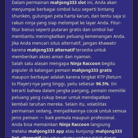
Dalam permainan
mahjong333 slot
ini, Anda akan
menjumpai berbagai simbol lucu seperti bintang
shuriken, gulungan peta harta karun, dan tentu saja si
rakun ninja yang siap melompat ke layar Anda. Fitur-
fitur bonus seperti putaran gratis dan simbol liar
membantu meningkatkan peluang kemenangan Anda.
Jika Anda mencari situs alternatif, jangan khawatir
karena
mahjong333 alternatif
tersedia untuk
memberikan akses aman dan nyaman.
Salah satu alasan mengapa
Ninja Raccoon
begitu
populer di kalangan pemain
mahjong333 gratis
maupun berbayar adalah karena tingkat RTP (Return
to Player)-nya yang tinggi, yaitu sebesar
96.5%
. Ini
berarti bahwa dalam jangka panjang, pemain memiliki
peluang yang cukup besar untuk mendapatkan
kembali taruhan mereka. Selain itu, volatilitas
permainan sedang, menjadikannya cocok untuk semua
jenis pemain — baik pemula maupun profesional.
Anda bisa memainkan
Ninja Raccoon
langsung
melalui
mahjong333 app
atau kunjungi
mahjong333
link alternatif
jika situs utama sedang tidak dapat