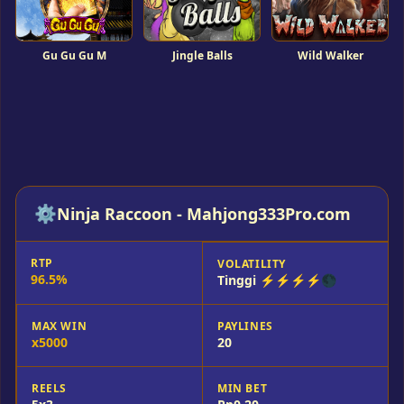
Jingle Balls
Wild Walker
Gu Gu Gu M
⚙️
Ninja Raccoon - Mahjong333Pro.com
RTP
VOLATILITY
96.5%
Tinggi ⚡⚡⚡⚡🌑
MAX WIN
PAYLINES
x5000
20
REELS
MIN BET