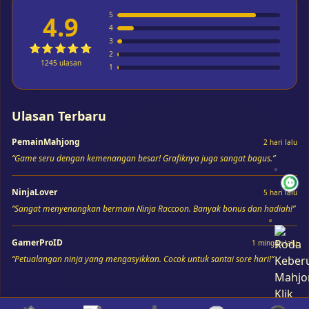
5
4.9
4
3
⭐⭐⭐⭐⭐
2
1245 ulasan
1
Ulasan Terbaru
PemainMahjong
2 hari lalu
“Game seru dengan kemenangan besar! Grafiknya juga sangat bagus.”
NinjaLover
5 hari lalu
“Sangat menyenangkan bermain Ninja Raccoon. Banyak bonus dan hadiah!”
GamerProID
1 minggu lalu
“Petualangan ninja yang mengasyikkan. Cocok untuk santai sore hari!”