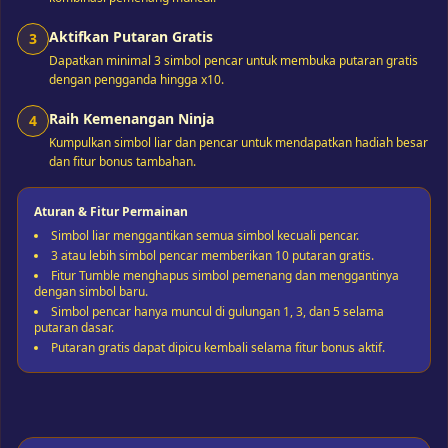
Aktifkan Putaran Gratis
3
Dapatkan minimal 3 simbol pencar untuk membuka putaran gratis
dengan pengganda hingga x10.
Raih Kemenangan Ninja
4
Kumpulkan simbol liar dan pencar untuk mendapatkan hadiah besar
dan fitur bonus tambahan.
Aturan & Fitur Permainan
Simbol liar menggantikan semua simbol kecuali pencar.
3 atau lebih simbol pencar memberikan 10 putaran gratis.
Fitur Tumble menghapus simbol pemenang dan menggantinya
dengan simbol baru.
Simbol pencar hanya muncul di gulungan 1, 3, dan 5 selama
putaran dasar.
Putaran gratis dapat dipicu kembali selama fitur bonus aktif.