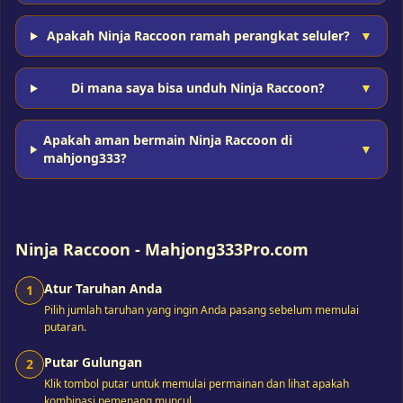
Apakah Ninja Raccoon ramah perangkat seluler?
▼
Di mana saya bisa unduh Ninja Raccoon?
▼
Apakah aman bermain Ninja Raccoon di
▼
mahjong333?
Ninja Raccoon - Mahjong333Pro.com
Atur Taruhan Anda
1
Pilih jumlah taruhan yang ingin Anda pasang sebelum memulai
putaran.
Putar Gulungan
2
Klik tombol putar untuk memulai permainan dan lihat apakah
kombinasi pemenang muncul.