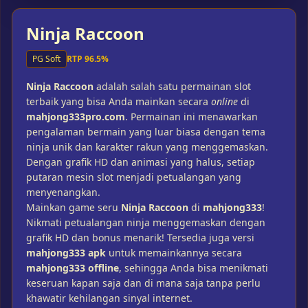
▶
Ninja Raccoon
PG Soft
RTP 96.5%
Ninja Raccoon
adalah salah satu permainan slot
terbaik yang bisa Anda mainkan secara
online
di
mahjong333pro.com
. Permainan ini menawarkan
pengalaman bermain yang luar biasa dengan tema
ninja unik dan karakter rakun yang menggemaskan.
Dengan grafik HD dan animasi yang halus, setiap
putaran mesin slot menjadi petualangan yang
menyenangkan.
Mainkan game seru
Ninja Raccoon
di
mahjong333
!
Nikmati petualangan ninja menggemaskan dengan
grafik HD dan bonus menarik! Tersedia juga versi
mahjong333 apk
untuk memainkannya secara
mahjong333 offline
, sehingga Anda bisa menikmati
keseruan kapan saja dan di mana saja tanpa perlu
khawatir kehilangan sinyal internet.