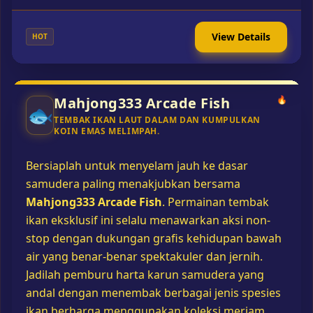
View Details
HOT
Mahjong333 Arcade Fish
🔥
🐟
TEMBAK IKAN LAUT DALAM DAN KUMPULKAN
KOIN EMAS MELIMPAH.
Bersiaplah untuk menyelam jauh ke dasar
samudera paling menakjubkan bersama
Mahjong333 Arcade Fish
. Permainan tembak
ikan eksklusif ini selalu menawarkan aksi non-
stop dengan dukungan grafis kehidupan bawah
air yang benar-benar spektakuler dan jernih.
Jadilah pemburu harta karun samudera yang
andal dengan menembak berbagai jenis spesies
ikan berharga menggunakan koleksi meriam