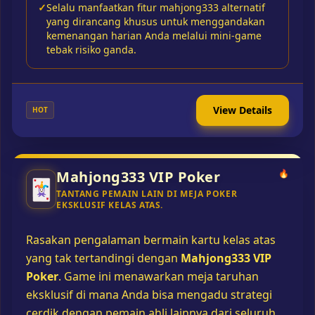
Selalu manfaatkan fitur mahjong333 alternatif
yang dirancang khusus untuk menggandakan
kemenangan harian Anda melalui mini-game
tebak risiko ganda.
View Details
HOT
Mahjong333 VIP Poker
🔥
🃏
TANTANG PEMAIN LAIN DI MEJA POKER
EKSKLUSIF KELAS ATAS.
Rasakan pengalaman bermain kartu kelas atas
yang tak tertandingi dengan
Mahjong333 VIP
Poker
. Game ini menawarkan meja taruhan
eksklusif di mana Anda bisa mengadu strategi
cerdik dengan pemain ahli lainnya dari seluruh