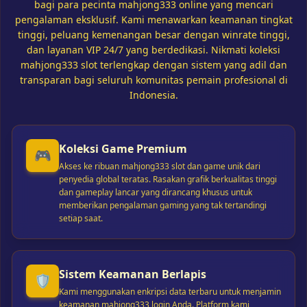
bagi para pecinta mahjong333 online yang mencari
Vi** menang telak Rp 2.100.000 IDR
pengalaman eksklusif. Kami menawarkan keamanan tingkat
Wi** menerima cashback Rp 85.000 IDR
tinggi, peluang kemenangan besar dengan winrate tinggi,
Xe** berhasil menarik Rp 550.000 IDR
dan layanan VIP 24/7 yang berdedikasi. Nikmati koleksi
Ya** memenangkan Rp 1.450.000 IDR
mahjong333 slot terlengkap dengan sistem yang adil dan
Za** menarik dana Rp 6.800.000 IDR
transparan bagi seluruh komunitas pemain profesional di
Ab** menerima bonus member baru Rp 50.000 IDR
Indonesia.
Be** berhasil menarik Rp 300.000 IDR
Ce** memenangkan jackpot Rp 5.500.000 IDR
Di** melakukan penarikan Rp 1.100.000 IDR
Koleksi Game Premium
🎮
Ed** menang taruhan Rp 800.000 IDR
Akses ke ribuan mahjong333 slot dan game unik dari
Fe** menerima bonus harian Rp 20.000 IDR
penyedia global teratas. Rasakan grafik berkualitas tinggi
dan gameplay lancar yang dirancang khusus untuk
Ge** berhasil menarik Rp 2.750.000 IDR
memberikan pengalaman gaming yang tak tertandingi
Ha** memenangkan Rp 950.000 IDR
setiap saat.
Is** melakukan penarikan Rp 1.600.000 IDR
Jo** menerima bonus cashback Rp 210.000 IDR
Ke** berhasil menarik Rp 400.000 IDR
Sistem Keamanan Berlapis
Le** memenangkan jackpot Rp 18.200.000 IDR
🛡️
Mu** menarik saldo Rp 7.300.000 IDR
Kami menggunakan enkripsi data terbaru untuk menjamin
keamanan mahjong333 login Anda. Platform kami