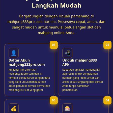
Langkah Mudah
Bergabunglah dengan ribuan pemenang di
mahjong333pro.com hari ini. Prosesnya cepat, aman, dan
sangat mudah untuk memulai petualangan slot dan
mahjong online Anda.
01
02
👤
📲
Daftar Akun
Unduh mahjong333
mahjong333pro.com
APK
Kunjungi link alternatif
Dapatkan aplikasi mahjong333
mahjong333pro.com dan isi
app resmi untuk pengalaman
formulir pendaftaran dengan data
bermain yang lebih lancar dan
yang valid untuk mendapatkan
akses cepat langsung dari ponsel
akses penuh ke semua permainan
Anda tanpa hambatan
mahjong333 slot yang gacor.
pemblokiran.
03
04
💰
🎰