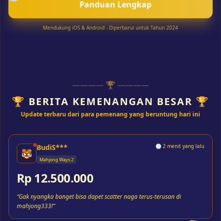
Panduan Lengkap
Mendukung iOS & Android - Diperbarui untuk Tahun 2024
———— 🏆 ————
🏆 BERITA KEMENANGAN BESAR 🏆
Update terbaru dari para pemenang yang beruntung hari ini
BudiS***
🕒 2 menit yang lalu
🐯
Mahjong Ways 2
Rp 12.500.000
“Gak nyangka banget bisa dapet scatter naga terus-terusan di
mahjong333!”