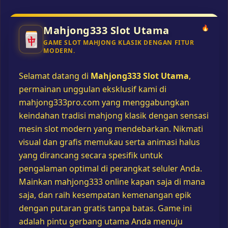
Mahjong333 Slot Utama
🔥
🀄
GAME SLOT MAHJONG KLASIK DENGAN FITUR
MODERN.
Selamat datang di
Mahjong333 Slot Utama
,
permainan unggulan eksklusif kami di
mahjong333pro.com yang menggabungkan
keindahan tradisi mahjong klasik dengan sensasi
mesin slot modern yang mendebarkan. Nikmati
visual dan grafis memukau serta animasi halus
yang dirancang secara spesifik untuk
pengalaman optimal di perangkat seluler Anda.
Mainkan mahjong333 online kapan saja di mana
saja, dan raih kesempatan kemenangan epik
dengan putaran gratis tanpa batas. Game ini
adalah pintu gerbang utama Anda menuju