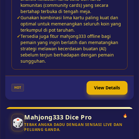
komunitas (community cards) yang secara
bertahap terbuka di tengah meja.
Gunakan kombinasi lima kartu paling kuat dan
optimal untuk memenangkan seluruh koin yang
terkumpul di pot taruhan.
Tersedia juga fitur mahjong333 offline bagi
pemain yang ingin berlatih dan mematangkan
strategi melawan kecerdasan buatan (AI)
sebelum terjun berhadapan dengan pemain
sungguhan.
View Details
HOT
Mahjong333 Dice Pro
🔥
🎲
TEBAK ANGKA DADU DENGAN SENSASI LIVE DAN
PELUANG GANDA.