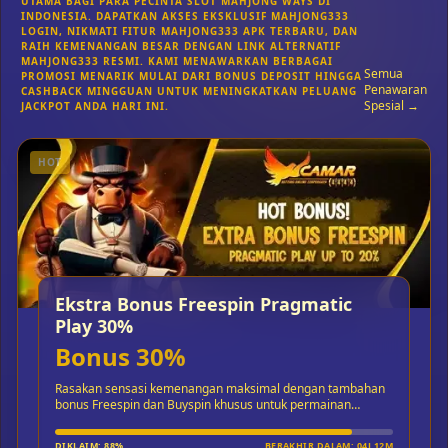
UTAMA BAGI PARA PECINTA SLOT MAHJONG WAYS DI
INDONESIA. DAPATKAN AKSES EKSKLUSIF MAHJONG333
LOGIN, NIKMATI FITUR MAHJONG333 APK TERBARU, DAN
RAIH KEMENANGAN BESAR DENGAN LINK ALTERNATIF
MAHJONG333 RESMI. KAMI MENAWARKAN BERBAGAI
Semua
PROMOSI MENARIK MULAI DARI BONUS DEPOSIT HINGGA
Penawaran
CASHBACK MINGGUAN UNTUK MENINGKATKAN PELUANG
Spesial →
JACKPOT ANDA HARI INI.
HOT
Ekstra Bonus Freespin Pragmatic
Play 30%
Bonus 30%
Rasakan sensasi kemenangan maksimal dengan tambahan
bonus Freespin dan Buyspin khusus untuk permainan
Pragmatic Play hari ini.
DIKLAIM: 88%
BERAKHIR DALAM: 04J 12M