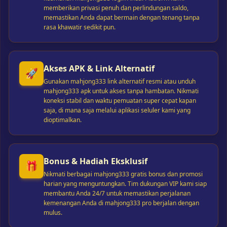
Ni** menerima bonus deposit Rp 100.000 IDR
memberikan privasi penuh dan perlindungan saldo,
Or** berhasil menarik Rp 850.000 IDR
memastikan Anda dapat bermain dengan tenang tanpa
Pe** memenangkan Rp 3.200.000 IDR
rasa khawatir sedikit pun.
Ri** melakukan penarikan Rp 5.000.000 IDR
Se** menerima bonus mingguan Rp 450.000 IDR
Te** berhasil menarik Rp 150.000 IDR
Akses APK & Link Alternatif
🚀
Ul** memenangkan jackpot Rp 9.700.000 IDR
Gunakan mahjong333 link alternatif resmi atau unduh
Va** menarik dana Rp 2.250.000 IDR
mahjong333 apk untuk akses tanpa hambatan. Nikmati
Wa** menerima bonus referral Rp 75.000 IDR
koneksi stabil dan waktu pemuatan super cepat kapan
Ya** berhasil menarik Rp 1.900.000 IDR
saja, di mana saja melalui aplikasi seluler kami yang
dioptimalkan.
Zi** memenangkan Rp 600.000 IDR
Al** melakukan penarikan Rp 3.100.000 IDR
Bo** menerima bonus cashback Rp 140.000 IDR
Bonus & Hadiah Eksklusif
🎁
Nikmati berbagai mahjong333 gratis bonus dan promosi
harian yang menguntungkan. Tim dukungan VIP kami siap
membantu Anda 24/7 untuk memastikan perjalanan
kemenangan Anda di mahjong333 pro berjalan dengan
mulus.