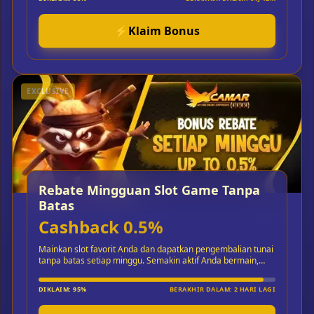
⚡
Klaim Bonus
EXCLUSIVE
Rebate Mingguan Slot Game Tanpa
Batas
Cashback 0.5%
Mainkan slot favorit Anda dan dapatkan pengembalian tunai
tanpa batas setiap minggu. Semakin aktif Anda bermain,
semakin besar bonusnya.
DIKLAIM: 95%
BERAKHIR DALAM: 2 HARI LAGI