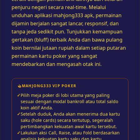
penjuru negeri secara real-time. Melalui
unduhan aplikasi mahjong333 apk, permainan
dijamin berjalan sangat lancar, responsif, dan
tanpa jeda sedikit pun. Tunjukkan kemampuan
gertakan (bluff) terbaik Anda dan bawa pulang
koin bernilai jutaan rupiah dalam setiap putaran
permainan kartu poker yang sangat
mendebarkan dan mengasah otak ini.
MAHJONG333 VIP POKER
Pilih meja poker di lobi utama yang paling
sesuai dengan modal bankroll atau total saldo
koin aktif Anda.
Setelah duduk, Anda akan menerima dua kartu
saku (hole cards) secara tertutup, segeralah
pertimbangkan kekuatan awal kartu tersebut.
Lakukan aksi Call, Raise, atau Fold berdasarkan
analisis kekuatan kartu saku dan kartu