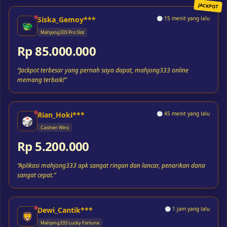
JACKPOT
Siska_Gemoy***
🕒 15 menit yang lalu
🐲
Mahjong333 Pro Slot
Rp 85.000.000
“Jackpot terbesar yang pernah saya dapat, mahjong333 online
memang terbaik!”
Rian_Hoki***
🕒 45 menit yang lalu
🎲
Caishen Wins
Rp 5.200.000
“Aplikasi mahjong333 apk sangat ringan dan lancar, penarikan dana
sangat cepat.”
Dewi_Cantik***
🕒 1 jam yang lalu
🦁
Mahjong333 Lucky Fortune