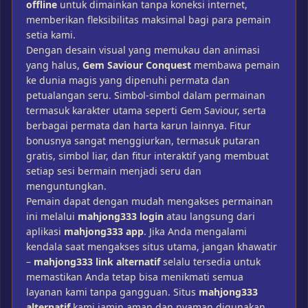
offline
untuk dimainkan tanpa koneksi internet,
memberikan fleksibilitas maksimal bagi para pemain
setia kami.
Dengan desain visual yang memukau dan animasi
yang halus,
Gem Saviour Conquest
membawa pemain
ke dunia magis yang dipenuhi permata dan
petualangan seru. Simbol-simbol dalam permainan
termasuk karakter utama seperti Gem Saviour, serta
berbagai permata dan harta karun lainnya. Fitur
bonusnya sangat menggiurkan, termasuk putaran
gratis, simbol liar, dan fitur interaktif yang membuat
setiap sesi bermain menjadi seru dan
menguntungkan.
Pemain dapat dengan mudah mengakses permainan
ini melalui
mahjong333 login
atau langsung dari
aplikasi
mahjong333 app
. Jika Anda mengalami
kendala saat mengakses situs utama, jangan khawatir
–
mahjong333 link alternatif
selalu tersedia untuk
memastikan Anda tetap bisa menikmati semua
layanan kami tanpa gangguan. Situs
mahjong333
alternatif
kami jamin aman dan nyaman digunakan,