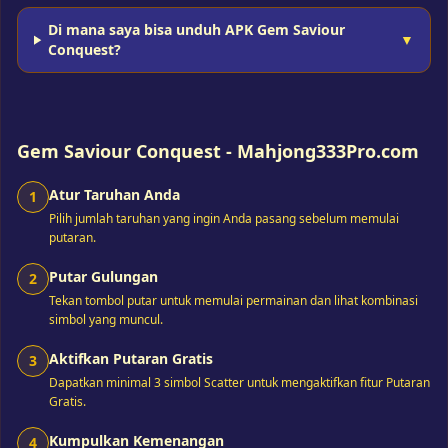
Di mana saya bisa unduh APK Gem Saviour
▼
Conquest?
Gem Saviour Conquest - Mahjong333Pro.com
Atur Taruhan Anda
1
Pilih jumlah taruhan yang ingin Anda pasang sebelum memulai
putaran.
Putar Gulungan
2
Tekan tombol putar untuk memulai permainan dan lihat kombinasi
simbol yang muncul.
Aktifkan Putaran Gratis
3
Dapatkan minimal 3 simbol Scatter untuk mengaktifkan fitur Putaran
Gratis.
Kumpulkan Kemenangan
4