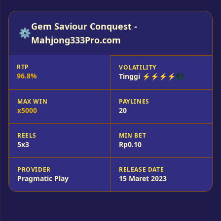
Gem Saviour Conquest -
⚙️
Mahjong333Pro.com
RTP
VOLATILITY
96.8%
Tinggi ⚡⚡⚡⚡🌑
MAX WIN
PAYLINES
x5000
20
REELS
MIN BET
5x3
Rp0.10
PROVIDER
RELEASE DATE
Pragmatic Play
15 Maret 2023