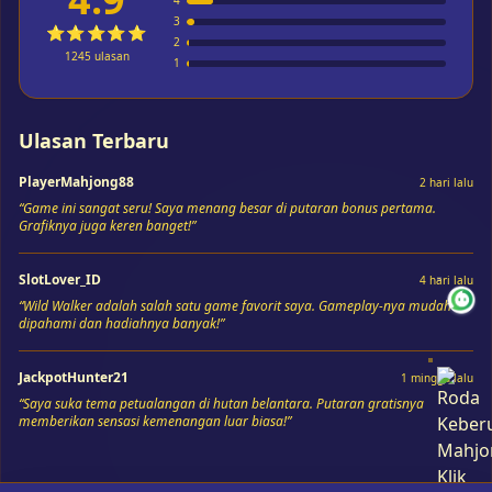
4
3
⭐⭐⭐⭐⭐
2
1245 ulasan
1
Ulasan Terbaru
PlayerMahjong88
2 hari lalu
“Game ini sangat seru! Saya menang besar di putaran bonus pertama.
Grafiknya juga keren banget!”
SlotLover_ID
4 hari lalu
“Wild Walker adalah salah satu game favorit saya. Gameplay-nya mudah
dipahami dan hadiahnya banyak!”
JackpotHunter21
1 minggu lalu
“Saya suka tema petualangan di hutan belantara. Putaran gratisnya
memberikan sensasi kemenangan luar biasa!”