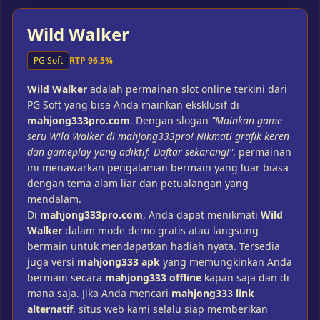
▶
Wild Walker
PG Soft
RTP 96.5%
Wild Walker
adalah permainan slot online terkini dari
PG Soft yang bisa Anda mainkan eksklusif di
mahjong333pro.com
. Dengan slogan
"Mainkan game
seru Wild Walker di mahjong333pro! Nikmati grafik keren
dan gameplay yang adiktif. Daftar sekarang!"
, permainan
ini menawarkan pengalaman bermain yang luar biasa
dengan tema alam liar dan petualangan yang
mendalam.
Di
mahjong333pro.com
, Anda dapat menikmati
Wild
Walker
dalam mode demo gratis atau langsung
bermain untuk mendapatkan hadiah nyata. Tersedia
juga versi
mahjong333 apk
yang memungkinkan Anda
bermain secara
mahjong333 offline
kapan saja dan di
mana saja. Jika Anda mencari
mahjong333 link
alternatif
, situs web kami selalu siap memberikan