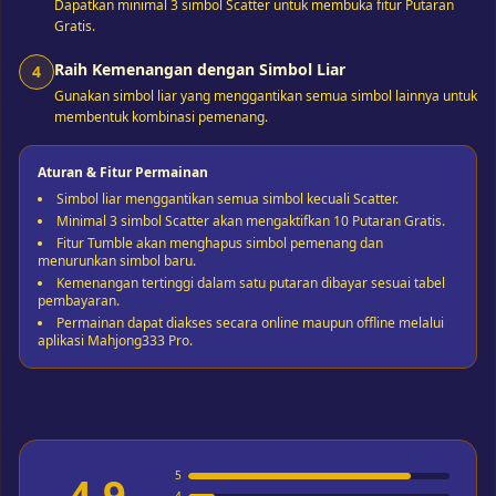
Dapatkan minimal 3 simbol Scatter untuk membuka fitur Putaran
Gratis.
Raih Kemenangan dengan Simbol Liar
4
Gunakan simbol liar yang menggantikan semua simbol lainnya untuk
membentuk kombinasi pemenang.
Aturan & Fitur Permainan
Simbol liar menggantikan semua simbol kecuali Scatter.
Minimal 3 simbol Scatter akan mengaktifkan 10 Putaran Gratis.
Fitur Tumble akan menghapus simbol pemenang dan
menurunkan simbol baru.
Kemenangan tertinggi dalam satu putaran dibayar sesuai tabel
pembayaran.
Permainan dapat diakses secara online maupun offline melalui
aplikasi Mahjong333 Pro.
5
4.9