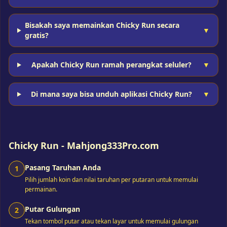
Bisakah saya memainkan Chicky Run secara
▼
gratis?
Apakah Chicky Run ramah perangkat seluler?
▼
Di mana saya bisa unduh aplikasi Chicky Run?
▼
Chicky Run - Mahjong333Pro.com
Pasang Taruhan Anda
1
Pilih jumlah koin dan nilai taruhan per putaran untuk memulai
permainan.
Putar Gulungan
2
Tekan tombol putar atau tekan layar untuk memulai gulungan