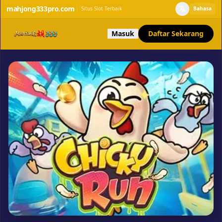
mahjong333pro.com
Situs Slot Terbaik
Bahasa
Masuk
Daftar Sekarang