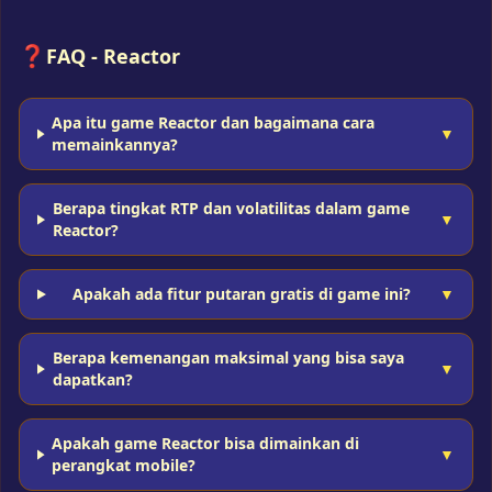
❓
FAQ - Reactor
Apa itu game Reactor dan bagaimana cara
▼
memainkannya?
Berapa tingkat RTP dan volatilitas dalam game
▼
Reactor?
Apakah ada fitur putaran gratis di game ini?
▼
Berapa kemenangan maksimal yang bisa saya
▼
dapatkan?
Apakah game Reactor bisa dimainkan di
▼
perangkat mobile?