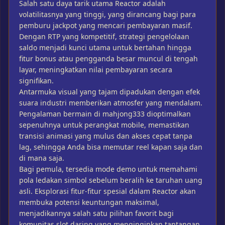
Salah satu daya tarik utama Reactor adalah
volatilitasnya yang tinggi, yang dirancang bagi para
pemburu jackpot yang mencari pembayaran masif.
Dengan RTP yang kompetitif, strategi pengelolaan
saldo menjadi kunci utama untuk bertahan hingga
fitur bonus atau pengganda besar muncul di tengah
layar, meningkatkan nilai pembayaran secara
signifikan.
Antarmuka visual yang tajam dipadukan dengan efek
suara industri memberikan atmosfer yang mendalam.
Pengalaman bermain di mahjong333 dioptimalkan
sepenuhnya untuk perangkat mobile, memastikan
transisi animasi yang mulus dan akses cepat tanpa
lag, sehingga Anda bisa memutar reel kapan saja dan
di mana saja.
Bagi pemula, tersedia mode demo untuk memahami
pola ledakan simbol sebelum beralih ke taruhan uang
asli. Eksplorasi fitur-fitur spesial dalam Reactor akan
membuka potensi keuntungan maksimal,
menjadikannya salah satu pilihan favorit bagi
komunitas slot daring yang menginginkan tantangan