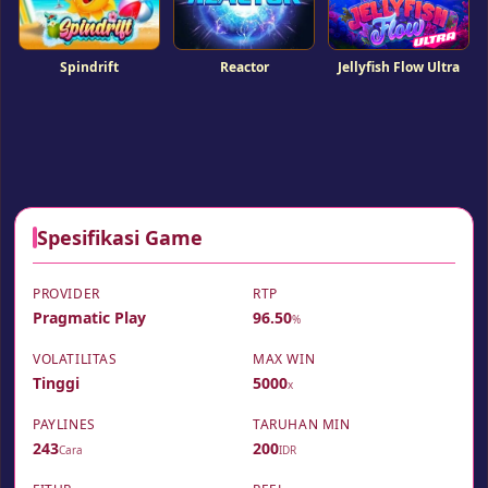
Jellyfish Flow Ultra
Spindrift
Reactor
Spesifikasi Game
PROVIDER
RTP
Pragmatic Play
96.50
%
VOLATILITAS
MAX WIN
Tinggi
5000
x
PAYLINES
TARUHAN MIN
243
200
Cara
IDR