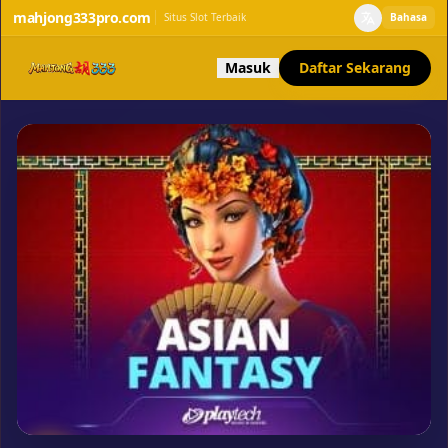
mahjong333pro.com
Situs Slot Terbaik
Bahasa
Masuk
Daftar Sekarang