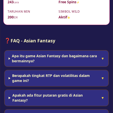
243
Free Spins
cara
⚡
TARUHAN MIN
SIMBOL WILD
200
Aktif
IDR
⭐
❓
FAQ - Asian Fantasy
Apa itu game Asian Fantasy dan bagaimana cara
▼
bermainnya?
Berapakah tingkat RTP dan volatilitas dalam
▼
game ini?
Apakah ada fitur putaran gratis di Asian
▼
Fantasy?