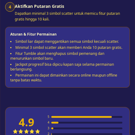
Aktifkan Putaran Gratis
4
Dapatkan minimal 3 simbol scatter untuk memicu fitur putaran
gratis hingga 10 kali.
Aturan & Fitur Permainan
Simbol liar dapat menggantikan semua simbol kecuali scatter.
Minimal 3 simbol scatter akan memberi Anda 10 putaran gratis.
Fitur Tumble akan menghapus simbol pemenang dan
menurunkan simbol baru.
Jackpot progresif bisa dipicu kapan saja selama permainan
berlangsung.
Permainan ini dapat dimainkan secara online maupun offline
tanpa batas waktu.
5
4.9
4
3
⭐⭐⭐⭐⭐
2