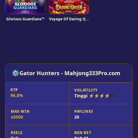
Glorious Guardians™
Voyage Of Daring Queen X-lock
⚙️
Gator Hunters - Mahjong333Pro.com
RTP
VOLATILITY
96.8%
Tinggi ⚡⚡⚡⚡🌑
MAX WIN
PAYLINES
x5000
20
REELS
MIN BET