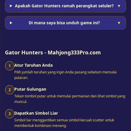
Apakah Gator Hunters ramah perangkat seluler?
▼
Di mana saya bisa unduh game ini?
▼
Gator Hunters - Mahjong333Pro.com
Atur Taruhan Anda
1
Pilih jumlah taruhan yang ingin Anda pasang sebelum memulai
putaran.
Putar Gulungan
2
Tekan tombol putar untuk memulai permainan dan lihat simbol yang
muncul.
Dapatkan Simbol Liar
3
Simbol liar menggantikan semua simbol kecuali scatter untuk
membentuk kombinasi menang.