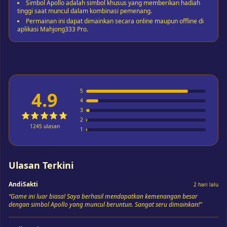
Simbol Apollo adalah simbol khusus yang memberikan hadiah
tinggi saat muncul dalam kombinasi pemenang.
Permainan ini dapat dimainkan secara online maupun offline di
aplikasi Mahjong333 Pro.
5
4.9
4
3
⭐⭐⭐⭐⭐
2
1245 ulasan
1
Ulasan Terkini
AndiSakti
2 hari lalu
“Game ini luar biasa! Saya berhasil mendapatkan kemenangan besar
dengan simbol Apollo yang muncul beruntun. Sangat seru dimainkan!”