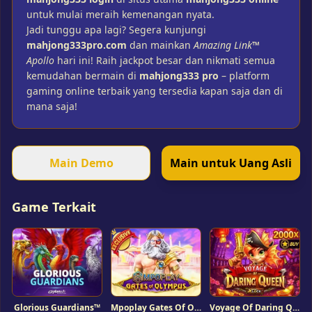
untuk mulai meraih kemenangan nyata.
Jadi tunggu apa lagi? Segera kunjungi
mahjong333pro.com
dan mainkan
Amazing Link™
Apollo
hari ini! Raih jackpot besar dan nikmati semua
kemudahan bermain di
mahjong333 pro
– platform
gaming online terbaik yang tersedia kapan saja dan di
mana saja!
Main Demo
Main untuk Uang Asli
Game Terkait
Glorious Guardians™
Mpoplay Gates Of Olympus
Voyage Of Daring Queen X-lock