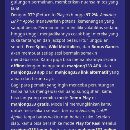
gulungan permainan, memberikan nuansa mitos yang
kuat.
Dengan RTP (Return to Player) hingga
97.2%
,
Amazing
Link™ Apollo
menawarkan potensi kemenangan yang
sangat besar. Permainan ini memiliki volatilitas sedang
hingga tinggi, menjadikannya cocok bagi mereka yang
suka tantangan dan jackpot besar. Fitur unggulan
seperti
Free Spins
,
Wild Multipliers
, dan
Bonus Games
akan membuat setiap sesi bermain semakin
mendebarkan. Kamu juga bisa memainkannya secara
offline
dengan mengunduh
mahjong333 APK
atau
mahjong333 app
dari
mahjong333 link alternatif
yang
aman dan terpercaya.
Bagi para pemain yang ingin mencoba peruntungan
tanpa harus mengeluarkan uang sungguhan, kamu
bisa langsung memilih mode
Demo Play
di
mahjong333 gratis
. Mode ini memungkinkan kamu
untuk merasakan sensasi bermain
Amazing Link™
Apollo
tanpa batas waktu dan bebas risiko. Setelah
siap, kamu bisa beralih ke mode
Play for Real
melalui
mahjong333 login
di situs utama
mahjong333 online