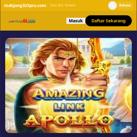
mahjong333pro.com
Situs Slot Terbaik
Bahasa
Masuk
Daftar Sekarang