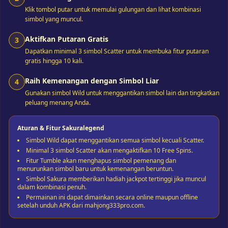
Klik tombol putar untuk memulai gulungan dan lihat kombinasi
simbol yang muncul.
Aktifkan Putaran Gratis
3
Dapatkan minimal 3 simbol Scatter untuk membuka fitur putaran
gratis hingga 10 kali.
Raih Kemenangan dengan Simbol Liar
4
Gunakan simbol Wild untuk menggantikan simbol lain dan tingkatkan
peluang menang Anda.
Aturan & Fitur Sakuralegend
Simbol Wild dapat menggantikan semua simbol kecuali Scatter.
Minimal 3 simbol Scatter akan mengaktifkan 10 Free Spins.
Fitur Tumble akan menghapus simbol pemenang dan
menurunkan simbol baru untuk kemenangan beruntun.
Simbol Sakura memberikan hadiah jackpot tertinggi jika muncul
dalam kombinasi penuh.
Permainan ini dapat dimainkan secara online maupun offline
setelah unduh APK dari mahjong333pro.com.