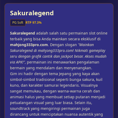
▶
Sakuralegend
PG Soft
RTP 97.3%
Sakuralegend
adalah salah satu permainan slot online
terbaik yang bisa Anda mainkan secara eksklusif di
mahjong333pro.com
. Dengan slogan
"Mainkan
Sakuralegend di mahjong333pro.com! Nikmati gameplay
seru dengan grafik cantik dan jackpot besar. Akses mudah
via APK!"
, permainan ini menawarkan pengalaman
bermain yang mendalam dan menyenangkan.
Gim ini hadir dengan tema Jepang yang kaya akan
simbol-simbol tradisional seperti bunga sakura, kuil
kuno, dan karakter samurai legendaris. Visualnya
sangat memukau, dengan warna-warna cerah dan
animasi halus yang membuat setiap putaran menjadi
petualangan visual yang luar biasa. Selain itu,
soundtrack yang mengiringi permainan juga
dirancang untuk menciptakan nuansa autentik yang