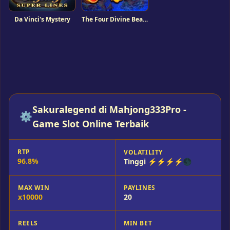
Da Vinci's Mystery
The Four Divine Beasts
Sakuralegend di Mahjong333Pro -
⚙️
Game Slot Online Terbaik
RTP
VOLATILITY
96.8%
Tinggi ⚡⚡⚡⚡🌑
MAX WIN
PAYLINES
x10000
20
REELS
MIN BET