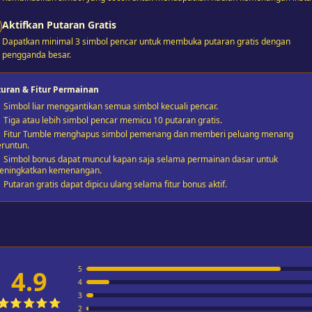
Aktifkan Putaran Gratis
Dapatkan minimal 3 simbol pencar untuk membuka putaran gratis dengan
pengganda besar.
turan & Fitur Permainan
Simbol liar menggantikan semua simbol kecuali pencar.
Tiga atau lebih simbol pencar memicu 10 putaran gratis.
Fitur Tumble menghapus simbol pemenang dan memberi peluang menang
runtun.
Simbol bonus dapat muncul kapan saja selama permainan dasar untuk
eningkatkan kemenangan.
Putaran gratis dapat dipicu ulang selama fitur bonus aktif.
5
4.9
4
3
⭐⭐⭐⭐⭐
2