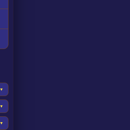
▼
▼
▼