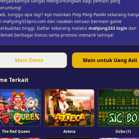
enjadikannya sangat menguntungkan bagi pemain yang
eruntung!
adi, tunggu apa lagi? Ayo mainkan
Ping Pong Panda
sekarang hany
di
mahjong333pro.com
dan rasakan sensasi bermain game
erkualitas tinggi. Daftar sekarang melalui
mahjong333 login
dan
ikmati berbagai bonus serta promosi menarik lainnya!
Main Demo
Main untuk Uang Asli
me Terkait
Sicbo (1)
The Red Queen
Azteca