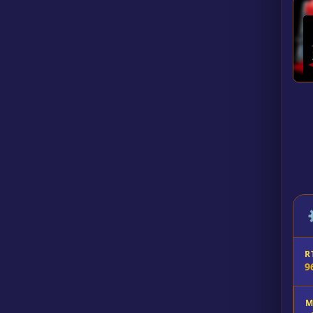
R
9
M