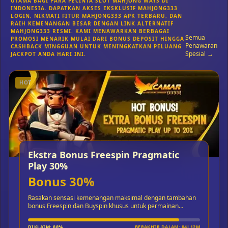
UTAMA BAGI PARA PECINTA SLOT MAHJONG WAYS DI
INDONESIA. DAPATKAN AKSES EKSKLUSIF MAHJONG333
LOGIN, NIKMATI FITUR MAHJONG333 APK TERBARU, DAN
RAIH KEMENANGAN BESAR DENGAN LINK ALTERNATIF
MAHJONG333 RESMI. KAMI MENAWARKAN BERBAGAI
Semua
PROMOSI MENARIK MULAI DARI BONUS DEPOSIT HINGGA
Penawaran
CASHBACK MINGGUAN UNTUK MENINGKATKAN PELUANG
Spesial →
JACKPOT ANDA HARI INI.
HOT
Ekstra Bonus Freespin Pragmatic
Play 30%
Bonus 30%
Rasakan sensasi kemenangan maksimal dengan tambahan
bonus Freespin dan Buyspin khusus untuk permainan
Pragmatic Play hari ini.
DIKLAIM: 88%
BERAKHIR DALAM: 04J 12M