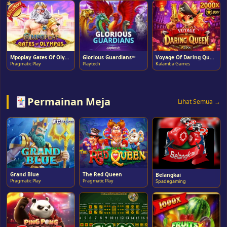
Mpoplay Gates Of Olympus
Glorious Guardians™
Voyage Of Daring Queen X-lock
Pragmatic Play
Playtech
Kalamba Games
🃏
Permainan Meja
Lihat Semua →
Grand Blue
The Red Queen
Belangkai
Pragmatic Play
Pragmatic Play
Spadegaming