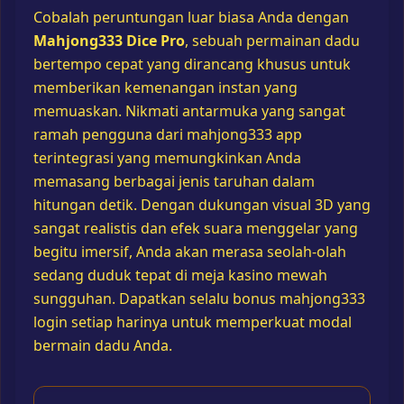
Cobalah peruntungan luar biasa Anda dengan
Mahjong333 Dice Pro
, sebuah permainan dadu
bertempo cepat yang dirancang khusus untuk
memberikan kemenangan instan yang
memuaskan. Nikmati antarmuka yang sangat
ramah pengguna dari mahjong333 app
terintegrasi yang memungkinkan Anda
memasang berbagai jenis taruhan dalam
hitungan detik. Dengan dukungan visual 3D yang
sangat realistis dan efek suara menggelar yang
begitu imersif, Anda akan merasa seolah-olah
sedang duduk tepat di meja kasino mewah
sungguhan. Dapatkan selalu bonus mahjong333
login setiap harinya untuk memperkuat modal
bermain dadu Anda.