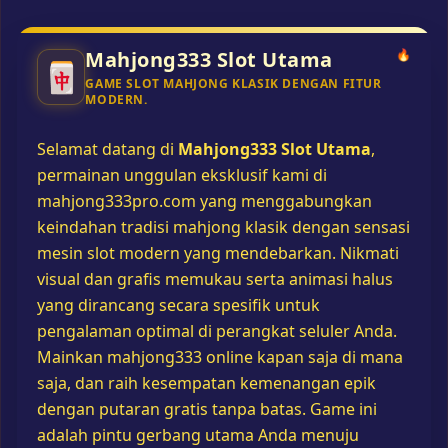
Mahjong333 Slot Utama
🔥
🀄
GAME SLOT MAHJONG KLASIK DENGAN FITUR
MODERN.
Selamat datang di
Mahjong333 Slot Utama
,
permainan unggulan eksklusif kami di
mahjong333pro.com yang menggabungkan
keindahan tradisi mahjong klasik dengan sensasi
mesin slot modern yang mendebarkan. Nikmati
visual dan grafis memukau serta animasi halus
yang dirancang secara spesifik untuk
pengalaman optimal di perangkat seluler Anda.
Mainkan mahjong333 online kapan saja di mana
saja, dan raih kesempatan kemenangan epik
dengan putaran gratis tanpa batas. Game ini
adalah pintu gerbang utama Anda menuju