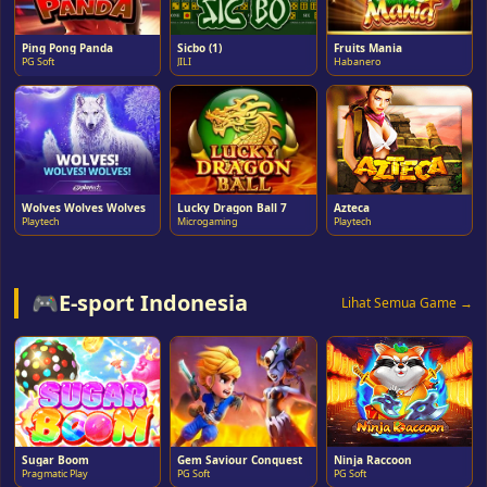
Sicbo (1)
Ping Pong Panda
Fruits Mania
JILI
PG Soft
Habanero
Wolves Wolves Wolves
Lucky Dragon Ball 7
Azteca
Playtech
Microgaming
Playtech
🎮
E-sport Indonesia
Lihat Semua Game →
Sugar Boom
Gem Saviour Conquest
Ninja Raccoon
Pragmatic Play
PG Soft
PG Soft