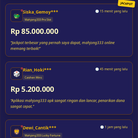
JACKPOT
Siska_Gemoy***
🕒 15 menit yang lalu
🐲
Mahjong333 Pro Slot
Rp 85.000.000
“Jackpot terbesar yang pernah saya dapat, mahjong333 online
memang terbaik!”
Rian_Hoki***
🕒 45 menit yang lalu
🎲
Caishen Wins
Rp 5.200.000
“Aplikasi mahjong333 apk sangat ringan dan lancar, penarikan dana
sangat cepat.”
Dewi_Cantik***
🕒 1 jam yang lalu
🦁
Mahjong333 Lucky Fortune