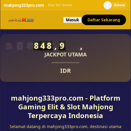
An** berhasil menarik Rp 1.500.000 IDR
mahjong333pro.com
Situs Slot Terbaik
Bahasa
Bu** memenangkan jackpot Rp 8.250.000 IDR
Ri** menerima bonus harian Rp 50.000 IDR
Masuk
Daftar Sekarang
Sa** melakukan penarikan Rp 2.300.000 IDR
De** menang taruhan Rp 450.000 IDR
Bonus Slot Mahjong333
Fi** berhasil menarik Rp 750.000 IDR
💰
An** berhasil menarik Rp 1.500.000 IDR
Setiap Hari
8
4
8
,
8
6
7
,
3
4
5
🎰 🃏 🎲 💰 🏆
Ad** menerima bonus cashback Rp 125.000 IDR
He** memenangkan jackpot Rp 12.000.000 IDR
JACKPOT UTAMA
Gu** menarik saldo Rp 3.500.000 IDR
Ma** menerima bonus referral Rp 100.000 IDR
IDR
Lu** berhasil menarik Rp 600.000 IDR
Nu** memenangkan Rp 1.850.000 IDR
Ok** menerima bonus deposit Rp 25.000 IDR
Pu** melakukan penarikan Rp 900.000 IDR
mahjong333pro.com - Platform
Qu** menang jackpot besar Rp 25.000.000 IDR
Gaming Elit & Slot Mahjong
Ra** berhasil menarik Rp 1.200.000 IDR
Terpercaya Indonesia
Su** menerima bonus mingguan Rp 350.000 IDR
Ta** memenangkan Rp 700.000 IDR
Selamat datang di mahjong333pro.com, destinasi utama
Ut** melakukan penarikan Rp 4.200.000 IDR