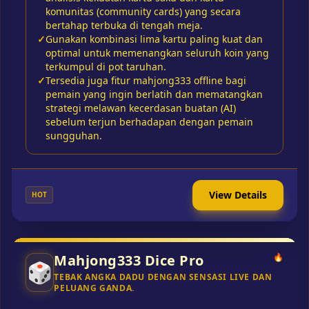
komunitas (community cards) yang secara
bertahap terbuka di tengah meja.
Gunakan kombinasi lima kartu paling kuat dan
optimal untuk memenangkan seluruh koin yang
terkumpul di pot taruhan.
Tersedia juga fitur mahjong333 offline bagi
pemain yang ingin berlatih dan mematangkan
strategi melawan kecerdasan buatan (AI)
sebelum terjun berhadapan dengan pemain
sungguhan.
View Details
HOT
Mahjong333 Dice Pro
🔥
🎲
TEBAK ANGKA DADU DENGAN SENSASI LIVE DAN
PELUANG GANDA.