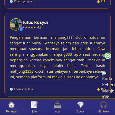
🕒 12 jam yang lalu
👍 312
Tulus Rusydi
★★★★★
4.8
✓
Pengalaman bermain mahjong333 slot di situs ini
sangat luar biasa. Grafisnya tajam dan efek suaranya
membuat suasana bermain jadi lebih hidup. Saya
sering menggunakan mahjong333 app saat sedang
bepergian karena koneksinya sangat stabil meskipun
menggunakan sinyal seluler biasa. Terima kasih
mahjong333pro.com atas pelayanan terbaiknya selama
ini, semoga platform ini makin sukses ke depannya!
🕒 1 hari yang lalu
👍 156
🏠
📝
📥
💎
🎧
Try Sutrisno
Beranda
Join
App
Bonus
Bantuan