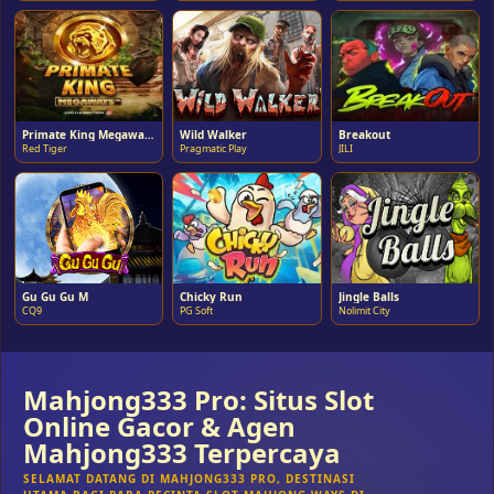
Primate King Megaways
Wild Walker
Breakout
Red Tiger
Pragmatic Play
JILI
Chicky Run
Jingle Balls
Gu Gu Gu M
PG Soft
Nolimit City
CQ9
Mahjong333 Pro: Situs Slot
Online Gacor & Agen
Mahjong333 Terpercaya
SELAMAT DATANG DI MAHJONG333 PRO, DESTINASI